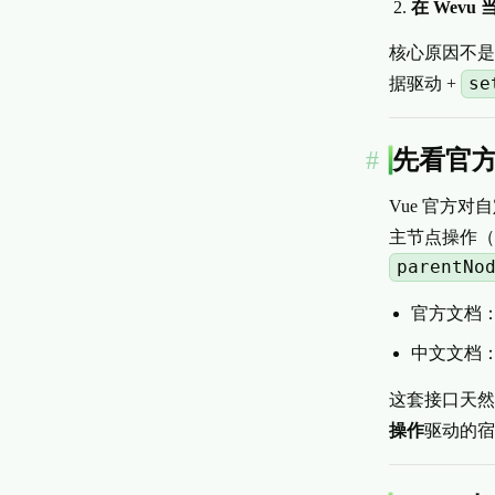
在 Wev
核心原因不
se
据驱动 +
先看官方定
Vue 官方
主节点操作（
parentNo
官方文档
中文文档
这套接口天然是
操作
驱动的宿