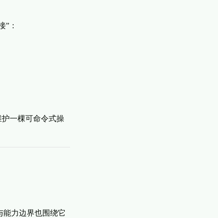
接”：
维护一棵可命令式操
与能力边界也围绕它