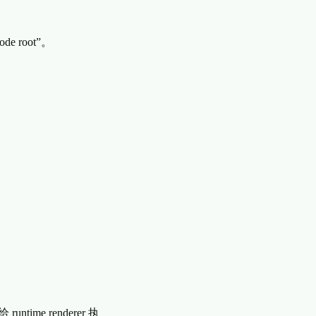
 root”。
me renderer 执