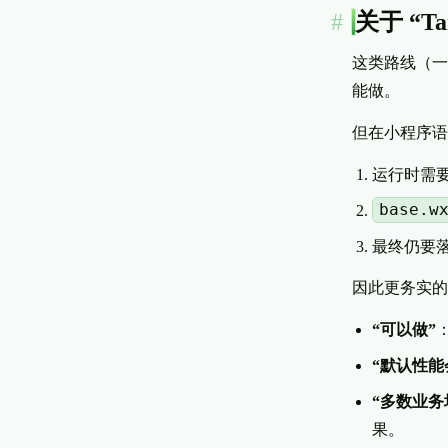
关于 “Ta
这类路线（
能做。
但在小程序语
运行时需
base.w
最终仍要
因此更务实的
“可以做”
“默认性能
“多数业务场
果。