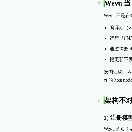
Wevu
Wevu 不是
编译期（wev
运行期维
通过快照 d
把更新下
换句话说，W
作的 host no
架构不
1) 注册模
Wevu 的页