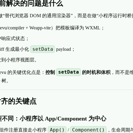
 当前解决的问题是什么
在做“替代浏览器 DOM 的通用渲染器”，而是在做“小程序运行时桥
u/compiler + Weapp-vite）把模板编译为 WXML；
护响应式状态；
setData
iff 生成最小化
payload；
发到小程序视图层。
setData
evu 的关键优化点是：
控制
的时机和体积
，而不是
de 树。
对齐的关键点
型不同：小程序以 App/Component 为中心
App()
Component()
面/组件注册直接走小程序
/
，生命周期