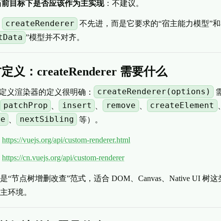
u 当前目标下是否应该作为主实现
：不建议。
createRenderer
是
不先进，而是它要求的“宿主能力模型”和
tData
”模型并不对齐。
义：createRenderer 需要什么
createRenderer(options)
对自定义渲染器的定义很明确：
patchProp
insert
remove
createElement
、
、
、
de
nextSibling
、
等）。
：
https://vuejs.org/api/custom-renderer.html
：
https://cn.vuejs.org/api/custom-renderer
“节点树增删改查”范式，适合 DOM、Canvas、Native UI 树
主环境。