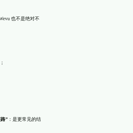
evu 也不是绝对不
；
链路”
：是更常见的结