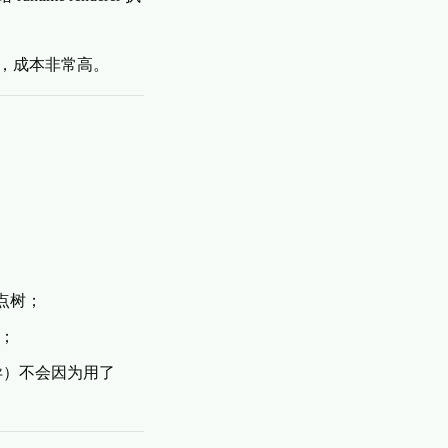
，成本非常高。
节点树；
；
差异）不会因为用了