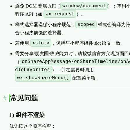
window/document
避免 DOM 专属 API（
）；需用
wx.request
程序 API（如
）。
scoped
样式选择器遵循小程序规范；
样式会编译为
合小程序前缀的选择器。
<slot>
若使用
，保持与小程序组件 slot 语义一致。
需要分享/朋友圈/收藏能力时，请按微信官方实现页面回
onShareAppMessage/onShareTimeline/onA
（
dToFavorites
），并在需要时调用
wx.showShareMenu()
配置菜单项。
常见问题
1) 组件不渲染
优先按这个顺序检查：