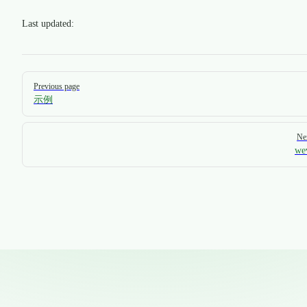
Last updated:
Pager
Previous page
示例
Ne
we