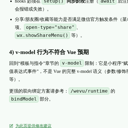
setup()
await
hooks 必须在
同步阶段
注册（
后注
会报错或失效）。
分享/朋友圈/收藏等能力是否满足微信官方触发条件（菜
open-type="share"
项、
、
wx.showShareMenu()
等）。
4) v-model 行为不符合 Vue 预期
v-model
回到“模板与指令”章节的
限制：它是小程序“
值表达式事件”，不是 Vue 的完整 v-model 语义（参数/修饰
等）。
/wevu/runtime
更强的双向绑定方案请参考：
的
bindModel
部分。
为此页提供修改建议