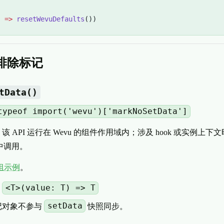
) 
=>
 resetWevuDefaults
())
a 排除标记
tData()
typeof import('wevu')['markNoSetData']
该 API 运行在 Wevu 的组件作用域内；涉及 hook 或实例上
中调用。
组示例
。
<T>(value: T) => T
：
setData
记对象不参与
快照同步。