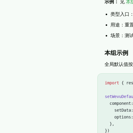
示例：
见
本
类型入口
用途：重
场景：测
本组示例
全局默认值按 
import
 { re
setWevuDefa
  component
    setData
    options
  },
})