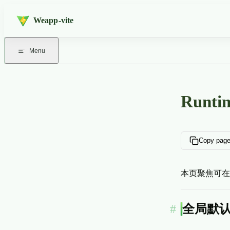
Skip to content
Weapp-vite
Menu
Runt
Copy pag
本页聚焦可在
全局默