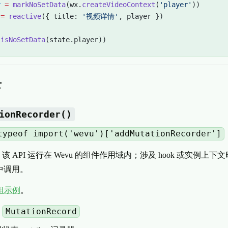
r
 =
 markNoSetData
(wx.
createVideoContext
(
'player'
))
 =
 reactive
({ title: 
'视频详情'
, player })
(
isNoSetData
(state.player))
录
ionRecorder()
typeof import('wevu')['addMutationRecorder']
该 API 运行在 Wevu 的组件作用域内；涉及 hook 或实例上
中调用。
组示例
。
MutationRecord
：