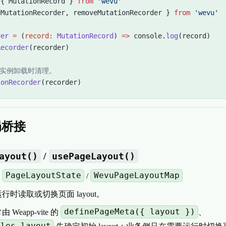
 { MutationRecord } 
from
 'wevu'
dMutationRecorder, removeMutationRecorder } 
from
 'wevu'
der
 =
 (
record
:
 MutationRecord
) 
=>
 console.
log
(record)
Recorder
(recorder)
或实例卸载时清理。
ionRecorder
(recorder)
局桥接
/
ayout()
usePageLayout()
PageLayoutState
WevuPageLayoutMap
：
/
行时读取或切换页面 layout。
definePageMeta({ layout })
Weapp-vite 的
、