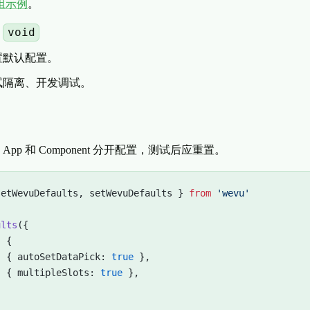
组示例
。
void
：
置默认配置。
试隔离、开发调试。
App 和 Component 分开配置，测试后应重置。
setWevuDefaults, setWevuDefaults } 
from
 'wevu'
ults
({
: {
: { autoSetDataPick: 
true
 },
: { multipleSlots: 
true
 },