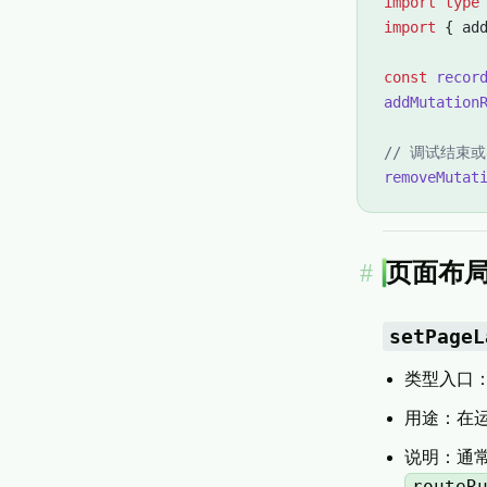
import
 type
import
 { ad
const
 recor
addMutation
// 调试结束
removeMutat
页面布
setPageL
类型入口
用途：在运
说明：通常由 