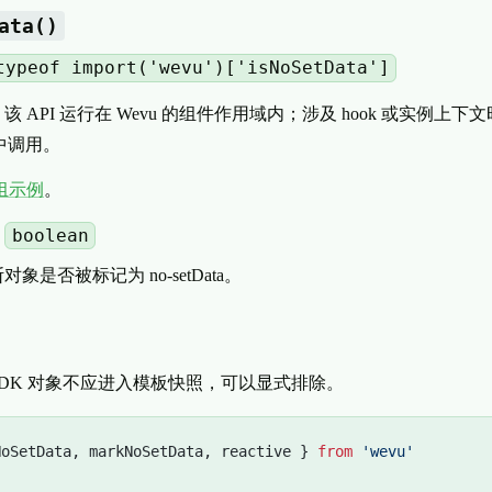
ata()
typeof import('wevu')['isNoSetData']
该 API 运行在 Wevu 的组件作用域内；涉及 hook 或实例上
中调用。
组示例
。
boolean
：
象是否被标记为 no-setData。
SDK 对象不应进入模板快照，可以显式排除。
NoSetData, markNoSetData, reactive } 
from
 'wevu'