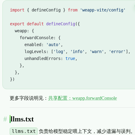
import
 { defineConfig } 
from
 'weapp-vite/config'
export
 default
 defineConfig
({
  weapp: {
    forwardConsole: {
      enabled: 
'auto'
,
      logLevels: [
'log'
, 
'info'
, 
'warn'
, 
'error'
],
      unhandledErrors: 
true
,
    },
  },
})
更多字段说明见：
共享配置：weapp.forwardConsole
llms.txt
llms.txt
负责给模型稳定喂上下文，减少遗漏与误判