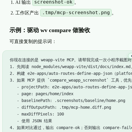
screenshot-ok
AI 输出
。
.tmp/mcp-screenshot.png
工作区产出
。
示例：驱动 wv compare 做验收
可直接复制的提示词：
你现在连接的是 weapp-vite MCP。请帮我完成一次小程序截图
1. 先阅读 node_modules/weapp-vite/dist/docs/index.md、
2. 构建 e2e-apps/auto-routes-define-app-json（platf
3. 如果 MCP 提供 `compare_weapp_screenshot` 工
   - projectPath: e2e-apps/auto-routes-define-app-j
   - page: pages/home/index
   - baselinePath: .screenshots/baseline/home.png
   - diffOutputPath: .tmp/mcp-home.diff.png
   - maxDiffPixels: 100
   - 使用 JSON 结果
4. 如果对比通过，输出 compare-ok；否则输出 compare-fail