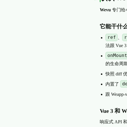
Wevu
专门给
它能干什
ref
r
、
法跟 Vue 
onMoun
的生命周
快照 diff
d
内置了
跟 Weap
Vue 3 和
响应式 AP