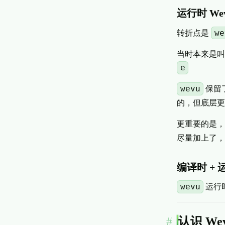
运行时 We
we
转折点是
当时本来是
e
wevu
保留了
的，但底层
更重要的是，
尽量加上了，
编译时 + 
wevu
运行时
认识 We