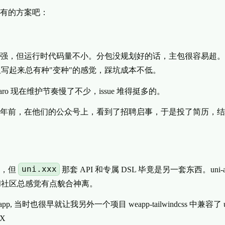
有的方案吧：
强，但运行时代码量不小。分包没规划好的话，主包很容易超。
ue，但写起来总有种"变种"的感觉，踩坑成本不低。
aro 现在维护节奏慢了不少，issue 堆得挺多的。
2 年前，在他们的公众号上，看到了招聘启事，于是投了简历，
uni.xxx
的，但
那套 API 和专属 DSL 毕竟是另一套东西。uni-ap
生态和社区总感觉有点貌合神离。
app, 当时也很早就让我另外一个项目 weapp-tailwindcss 中兼容了 
rX