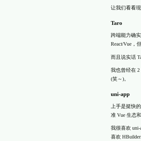
让我们看看现
Taro
跨端能力确实
React/V
而且说实话 T
我也曾经在 
(笑～)。
uni-app
上手是挺快
准 Vue 
我很喜欢 uni-
喜欢 HBuilde