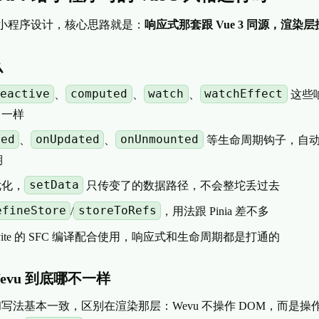
小程序设计，核心思路就是：
响应式那套跟 Vue 3 同源，渲染
么
eactive
computed
watch
watchEffect
、
、
、
这些响
3 一样
ted
onUpdated
onUnmounted
、
、
等生命周期钩子，自动
期
setData
 优化，
只传变了的数据路径，不会整坨丢过去
efineStore
storeToRefs
/
，用法跟 Pinia 差不多
p-vite 的 SFC 编译配合使用，响应式和生命周期都是打通的
 Wevu 到底哪不一样
I 和写法基本一致，区别在渲染那层：Wevu 不操作 DOM，而是