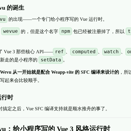
vu 的诞生
vu
的出现——一个专门给小程序写的 Vue 运行时。
wevue
npm
t
叫
的，但是这个名字
包已经被注册掉了，所以
ref
computed
watch
o
 Vue 3 那些核心 API——
、
、
、
setData
更新走的是小程序的
。
Wevu 从一开始就是配合 Weapp-vite 的 SFC 编译来设计的
，所
写起来会比较顺手。
运行时
搞定之后，Vue SFC 编译支持就是顺水推舟的事了。
vu：给小程序写的 Vue 3 风格运行时